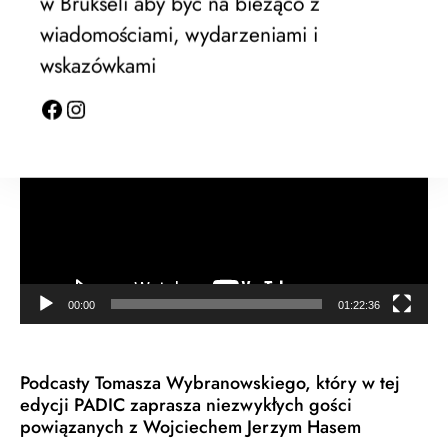
w Brukseli aby być na bieżąco z
– o inspirowaniu się sztuką, prawie cytatu, dziele
wiadomościami, wydarzeniami i
zależnym i jak unikać plagiatu – różne przykłady i
zastosowanie np. filmów Wojciecha Jerzego Hasa
wskazówkami
Odtwarzacz
video
00:00
01:22:36
Podcasty Tomasza Wybranowskiego, który w tej
edycji PADIC zaprasza niezwykłych gości
powiązanych z Wojciechem Jerzym Hasem