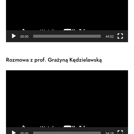
00:00
44:52
Rozmowa z prof. Grażyną Kędzielawską
Odtwarzacz
video
00:00
54:18