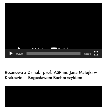
Odtwarzacz
video
00:00
53:34
Rozmowa z Dr hab. prof. ASP im. Jana Matejki w
Krakowie – Bogusławem Bachorczykiem
Odtwarzacz
video