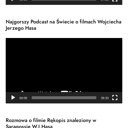
Najgorszy Podcast na Świecie o filmach Wojciecha
Jerzego Hasa
Odtwarzacz
video
00:00
39:33
Rozmowa o filmie Rękopis znaleziony w
Saragossie W.J.Hasa