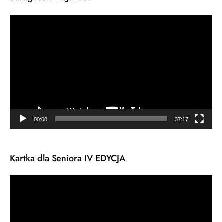
Odtwarzacz
video
00:00
37:17
Kartka dla Seniora IV EDYCJA
Odtwarzacz
video