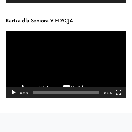
Kartka dla Seniora V EDYCJA
Odtwarzacz
video
00:00
03:25