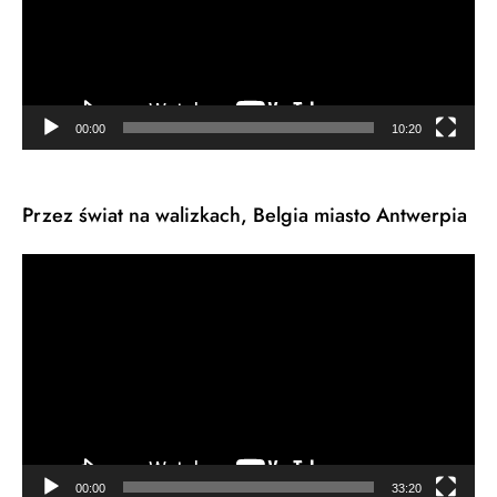
00:00
10:20
Przez świat na walizkach, Belgia miasto Antwerpia
Odtwarzacz
video
00:00
33:20