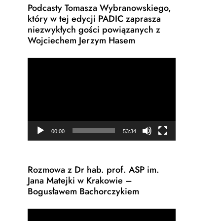
Podcasty Tomasza Wybranowskiego,
który w tej edycji PADIC zaprasza
niezwykłych gości powiązanych z
Wojciechem Jerzym Hasem
Odtwarzacz
video
00:00
53:34
Rozmowa z Dr hab. prof. ASP im.
Jana Matejki w Krakowie –
Bogusławem Bachorczykiem
Odtwarzacz