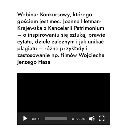
Webinar Konkursowy, którego
gościem jest mec. Joanna Hetman-
Krajewska z Kancelarii Patrimonium
– o inspirowaniu się sztuką, prawie
cytatu, dziele zależnym i jak unikać
plagiatu – różne przykłady i
zastosowanie np. filmów Wojciecha
Jerzego Hasa
Odtwarzacz
video
00:00
01:22:36