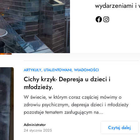
Podziękowania Lions Club Szczecin Cogito Kochani, z
wydarzeniami i
ogromną radością podsumowujemy naszą akcję
„Życzenia za uśmiech- Kartka dla Seniora”…
Administrator
Czytaj dalej
27 stycznia 2025
ARTYKUŁY
UTALENTOWANI
WIADOMOŚCI
Cichy krzyk- Depresja u dzieci i
młodzieży.
W świecie, w którym coraz częściej mówimy o
zdrowiu psychicznym, depresja dzieci i młodzieży
pozostaje tematem zasługującym na…
Administrator
Czytaj dalej
24 stycznia 2025