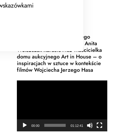
 wskazówkami
Webinar Konkursowy, którego
gościem jest historyk sztuki Anita
Wolszczak-Karasiewicz właścicielka
domu aukcyjnego Art in House – o
inspiracjach w sztuce w kontekście
filmów Wojciecha Jerzego Hasa
Odtwarzacz
video
00:00
01:12:41