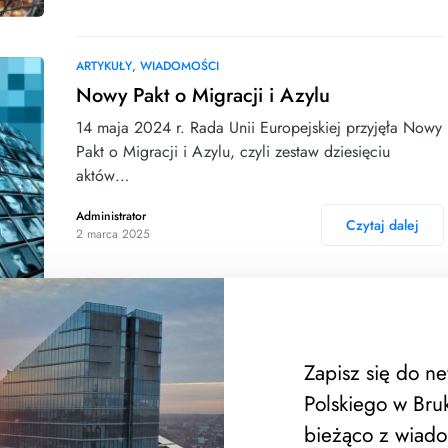
ARTYKUŁY
WIADOMOŚCI
Nowy Pakt o Migracji i Azylu
14 maja 2024 r. Rada Unii Europejskiej przyjęła Nowy
Pakt o Migracji i Azylu, czyli zestaw dziesięciu
aktów…
Administrator
Czytaj dalej
2 marca 2025
Zapisz się do n
WIADOMOŚCI
„Życzenia za uśmiech- Kartka dla
Polskiego w Bruk
Seniora”
bieżąco z wiado