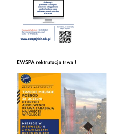
EWSPA rektrutacja trwa !