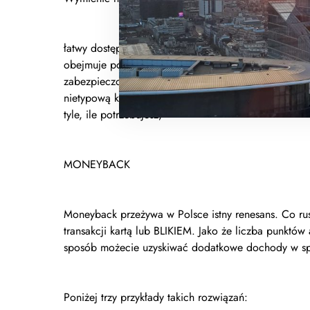
łatwy dostęp – liczba punktów handlowo – usługowych
obejmuje popularne sieci, które zwykle są w okolic
zabezpieczona jest PINem, co pozwala ochronić si
nietypową kwotę – np. 259,60 zł – nie trzeba się 
tyle, ile potrzebujesz,
MONEYBACK
Moneyback przeżywa w Polsce istny renesans. Co ru
transakcji kartą lub BLIKIEM. Jako że liczba punktów
sposób możecie uzyskiwać dodatkowe dochody w s
Poniżej trzy przykłady takich rozwiązań: