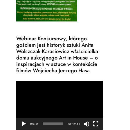
Webinar Konkursowy, którego
gościem jest historyk sztuki Anita
Wolszczak-Karasiewicz właścicielka
domu aukcyjnego Art in House – o
inspiracjach w sztuce w kontekście
filmów Wojciecha Jerzego Hasa
Odtwarzacz
video
00:00
01:12:41