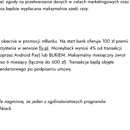
łać zgody na przetwarzanie danych w celach marketingowych oraz
mia będzie wypłacana maksymalnie sześć razy.
obecnie w promocji mBanku. Na start bank oferuje 100 zł premii
rzystania w serwisie
fly.pl
. Moneyback wynosi 4% od transakcji
przez Android Pay) lub BLIKIEM. Maksymalny miesięczny zwrot
zez 6 miesięcy (łącznie do 600 zł). Transakcje będą objęte
lendarzowego po podpisaniu umowy.
yle nagminne, że jeden z ogólnoświatowych programów
shback.