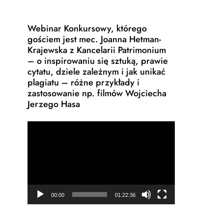
Webinar Konkursowy, którego
gościem jest mec. Joanna Hetman-
Krajewska z Kancelarii Patrimonium
– o inspirowaniu się sztuką, prawie
cytatu, dziele zależnym i jak unikać
plagiatu – różne przykłady i
zastosowanie np. filmów Wojciecha
Jerzego Hasa
Odtwarzacz
video
00:00
01:22:36