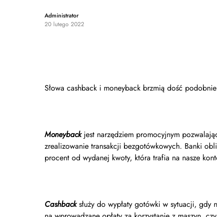
Administrator
20 lutego 2022
Słowa cashback i moneyback brzmią dość podobnie i
Moneyback
jest narzędziem promocyjnym pozwalają
zrealizowanie transakcji bezgotówkowych. Banki obl
procent od wydanej kwoty, która trafia na nasze kon
Cashback
służy do wypłaty gotówki w sytuacji, gdy
na wprowadzane opłaty za korzystanie z maszyn, czy 