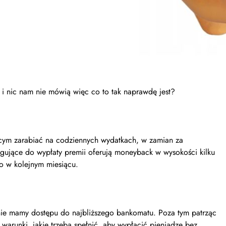
 nic nam nie mówią więc co to tak naprawdę jest?
cym zarabiać na codziennych wydatkach, w zamian za
igujące do wypłaty premii oferują moneyback w wysokości kilku
to w kolejnym miesiącu.
 nie mamy dostępu do najbliższego bankomatu. Poza tym patrząc
warunki, jakie trzeba spełnić, aby wypłacić pieniądze bez