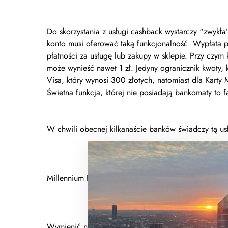
Do skorzystania z usługi cashback wystarczy “zwykł
konto musi oferować taką funkcjonalność. Wypłata 
płatności za usługę lub zakupy w sklepie. Przy czym
może wynieść nawet 1 zł. Jedyny ogranicznik kwoty, 
Visa, który wynosi 300 złotych, natomiast dla Karty M
Świetna funkcja, której nie posiadają bankomaty to
W chwili obecnej kilkanaście banków świadczy tą usł
Millennium BankAlior BankING Bank ŚląskiCredit Ag
Wymienić należy kilka zalet tejże usługi: