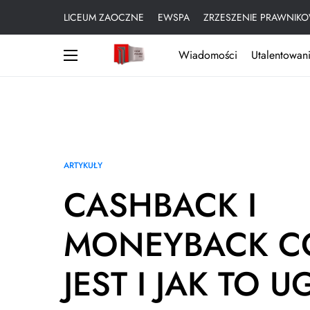
LICEUM ZAOCZNE
EWSPA
ZRZESZENIE PRAWNIKO
Wiadomości
Utalentowani
ARTYKUŁY
CASHBACK I
MONEYBACK C
JEST I JAK TO 