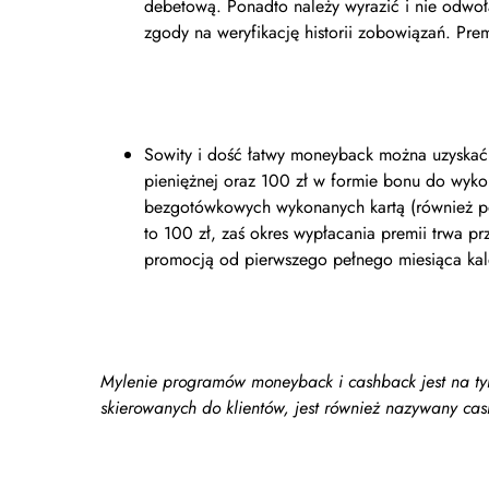
debetową. Ponadto należy wyrazić i nie odwo
zgody na weryfikację historii zobowiązań. Pre
Sowity i dość łatwy moneyback można uzyskać 
pieniężnej oraz 100 zł w formie bonu do wyko
bezgotówkowych wykonanych kartą (również po
to 100 zł, zaś okres wypłacania premii trwa pr
promocją od pierwszego pełnego miesiąca ka
Mylenie programów moneyback i cashback jest na t
skierowanych do klientów, jest również nazywany ca