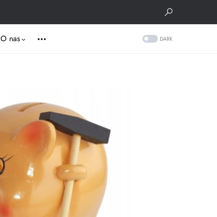
O nas
DARK