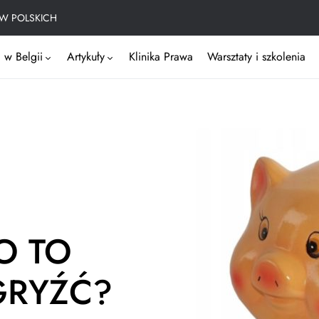
W POLSKICH
 w Belgii
Artykuły
Klinika Prawa
Warsztaty i szkolenia
O TO
UGRYŹĆ?