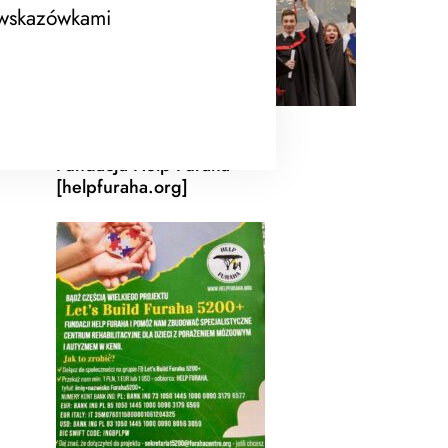
 wskazówkami
Fundacja Help Furaha
[helpfuraha.org]