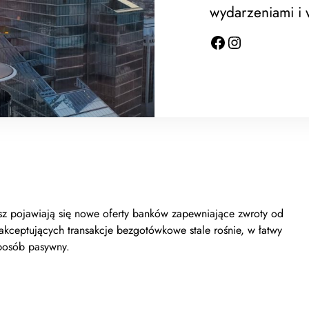
wydarzeniami i
, które dają możliwość korzystania z usługi jest coraz większa i
y pracy czy domu,bezpieczeństwo – wypłata pieniędzy
ę przed nieuprawnionym dostępem osób trzecich,wypłacić można
ograniczać do wypłaty banknotów – możesz wypłacić dokładnie
sz pojawiają się nowe oferty banków zapewniające zwroty od
 akceptujących transakcje bezgotówkowe stale rośnie, w łatwy
posób pasywny.