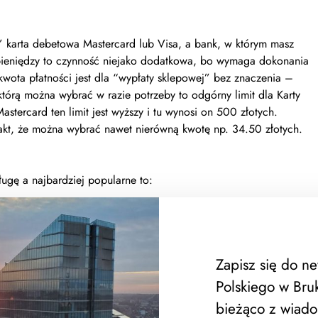
a” karta debetowa Mastercard lub Visa, a bank, w którym masz
pieniędzy to czynność niejako dodatkowa, bo wymaga dokonania
 kwota płatności jest dla “wypłaty sklepowej” bez znaczenia –
którą można wybrać w razie potrzeby to odgórny limit dla Karty
astercard ten limit jest wyższy i tu wynosi on 500 złotych.
 fakt, że można wybrać nawet nierówną kwotę np. 34.50 złotych.
ugę a najbardziej popularne to:
ricoleSantander Bank PolskaPekao SA
Zapisz się do n
Polskiego w Bruk
bieżąco z wiado