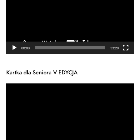
00:00
33:20
Kartka dla Seniora V EDYCJA
Odtwarzacz
video