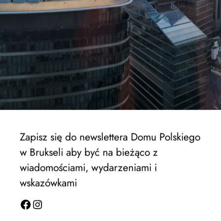
Webinar Konkursowy, którego gościem jest
historyk sztuki Anita Wolszczak-Karasiewicz
właścicielka domu aukcyjnego Art in House – o
inspiracjach w sztuce w kontekście filmów
Wojciecha Jerzego Hasa
Zapisz się do newslettera Domu Polskiego
Odtwarzacz
w Brukseli aby być na bieżąco z
video
wiadomościami, wydarzeniami i
wskazówkami