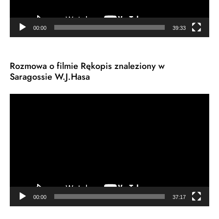
00:00
39:33
Rozmowa o filmie Rękopis znaleziony w
Saragossie W.J.Hasa
Odtwarzacz
video
00:00
37:17