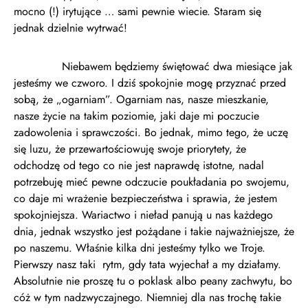
mocno (!) irytujące … sami pewnie wiecie. Staram się
jednak dzielnie wytrwać!
Niebawem będziemy świętować dwa miesiące jak
jesteśmy we czworo. I dziś spokojnie mogę przyznać przed
sobą, że „ogarniam”. Ogarniam nas, nasze mieszkanie,
nasze życie na takim poziomie, jaki daje mi poczucie
zadowolenia i sprawczości. Bo jednak, mimo tego, że uczę
się luzu, że przewartościowuję swoje priorytety, że
odchodzę od tego co nie jest naprawdę istotne, nadal
potrzebuję mieć pewne odczucie poukładania po swojemu,
co daje mi wrażenie bezpieczeństwa i sprawia, że jestem
spokojniejsza. Wariactwo i nieład panują u nas każdego
dnia, jednak wszystko jest pożądane i takie najważniejsze, że
po naszemu. Właśnie kilka dni jesteśmy tylko we Troje.
Pierwszy nasz taki rytm, gdy tata wyjechał a my działamy.
Absolutnie nie proszę tu o poklask albo peany zachwytu, bo
cóż w tym nadzwyczajnego. Niemniej dla nas trochę takie