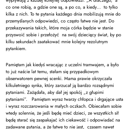
wypływają z każdej kolejnej odpowiedzi. „A dlaczego, a
co one robią, a gdzie one są, a po co, a kiedy… to tylko
kilka z nich. To te pytania każdego dnia mobilizują mnie do
przemyślanych odpowiedzi, co często łatwe nie jest. Do
przekazywania takich, które moja córka będzie w stanie
przyswoić sobie i przełożyć na swój dziecięcy świat, by po
kilku sekundach zaatakować mnie kolejny rezolutnym
pytankiem.
Pamiętam jak kiedyś wracając z uczelni tramwajem, a było
to już naście lat temu, stałam się przypadkowym
obserwatorem pewnej scenki. Mama prawie okrzyczała
kilkuletniego synka, który zarzucał ją bardzo rozsądnymi
pytaniami. Zażądała, aby dał jej spokój „z głupimi
pytaniami”. Pamiętam wyraz twarzy chłopca i drgające usta
i wyraz rozczarowania w małych oczkach. Obiecałam sobie
wtedy solennie, że jeśli będę mieć dzieci, ze wszystkich sił
będę starać się zaspakajać ich ciekawość i odpowiadać na
zadawane pytania, a że łatwe to nie jest, czasem nawet