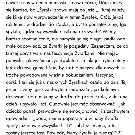
nawet u nas w centrum miasta. I nasza córka, która cieszy
się bardzo, bo „Żyrafki znowu mają co jeść „. Tutaj należy
się kilka słów wprowadzenia w temat Żyrafek. Otóż, jakoś
rok temu, w drodze do żłobka, a był to początek zimy, Iga
spytała, gdzie są wszystkie listki na drzewach? Wtedy
bardzo spontanicznie, nie namyślając się długo, padła ode
mnie odpowiedź, że Żyrafki je pozjadały. Zaznaczam, że od
tamtej pory trwa u nas fascynacja Żyrafkami. Nie mając
pomysłu, jak wytłumaczyć dwulatce, że taki jest rytm natury i
teraz drzewa gubią liście, by zrobić miejsce dla nowych, a
trochę powodowana właśnie pobudzaniem fascynacji
córki. I tak się już u nas o tych Żyrafkach ostało do dziś. Tej
jesieni i zimy Iga z zachwytem zauważała , jak kolejnym
drzewom, które mijamy w drodze do przedszkola, z dnia na
dzień ubywało liści. Cudownie jest móc obserwować , jak
dziecko potrafi prawdziwie się emocjonować ,i z zachwytem
opowiadać : „oooo, mama popatrz a tu w nocy Żyrafki
zjadły już prawie wszystkie listki” lub też „mama, a tu
zostały jeszcze trzy. Powiedz, kiedy Żyrafki je zjedzą???”.