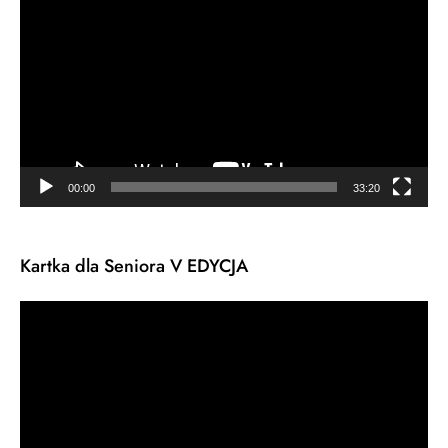
video
00:00
33:20
Kartka dla Seniora V EDYCJA
Odtwarzacz
video