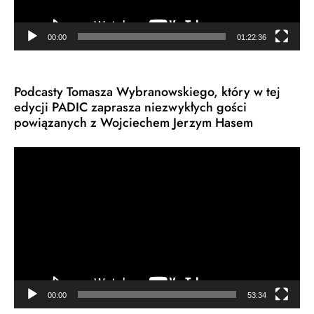
00:00
01:22:36
Podcasty Tomasza Wybranowskiego, który w tej
edycji PADIC zaprasza niezwykłych gości
powiązanych z Wojciechem Jerzym Hasem
Odtwarzacz
video
00:00
53:34