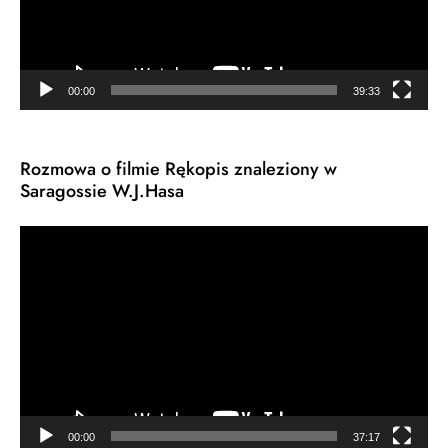
00:00
39:33
Rozmowa o filmie Rękopis znaleziony w
Saragossie W.J.Hasa
Odtwarzacz
video
00:00
37:17