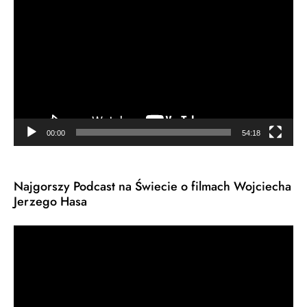
video
00:00
54:18
Najgorszy Podcast na Świecie o filmach Wojciecha
Jerzego Hasa
Odtwarzacz
video