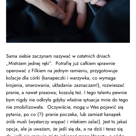
Sama siebie zaczynam nazywać w ostatnich dniach
„Mistrzem jednej ręki”. Potrafię już całkiem sprawnie
operować z Filkiem na jednym ramieniu, przygotowuje
kolacje dla córki (kanapeczki i warzywka, co wymaga
krojenia, smarowania, układania- zaznaczam!), rozwieszać
pranie, a nawet prasowa; koszulę też. I tego talentu pewnie
bym nigdy nie odkryła gdyby właśnie sytuacja mnie do tego
nie zmobilizowała. Oczywiście, mogą u Was pojawić się
pytania, po co (?)- pranie poczeka, lub zamiast kanapek
zrób musli (wystarczy wsypać i mlekiem zalać). Jest to jakaś
opcja, ale ja uważam, że jeśli się da, a na dziś i teraz się