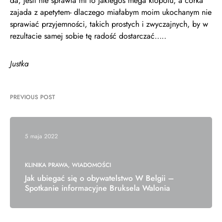
da, jeśli nie sprawia mi to jakiegoś mega kłopotu, a córka
zajada z apetytem- dlaczego miałabym moim ukochanym nie
sprawiać przyjemności, takich prostych i zwyczajnych, by w
rezultacie samej sobie tę radość dostarczać…..
Justka
PREVIOUS POST
5 maja 2022
KLINIKA PRAWA
WIADOMOŚCI
Jak ubiegać się o obywatelstwo W Belgii –
Spotkanie informacyjne Bruksela Walonia