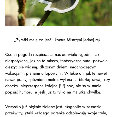
„Żyrafki mają co jeść” kontra Mistrzyni jednej ręki.
Cudna pogoda rozpieszcza nas od wielu tygodni. Tak
niespotykana, jak na to miasto, fantastyczna aura, pozwala
cieszyć się wiosną, dłuższym dniem, nadchodzącymi
wakacjami, planami urlopowymi. W takie dni jak te nawet
nawał pracy, spóźnione metro, wylana na bluzkę kawa, czy
choćby nieprzespana kolejna (!!!) noc, nie są w stanie
popsuć humoru, a jeśli już to tylko na malutką chwilkę.
Wszystko już pięknie zielone jest. Magnolie w zasadzie
przekwitły, ptaki każdego poranka odśpiewują swoje trele,