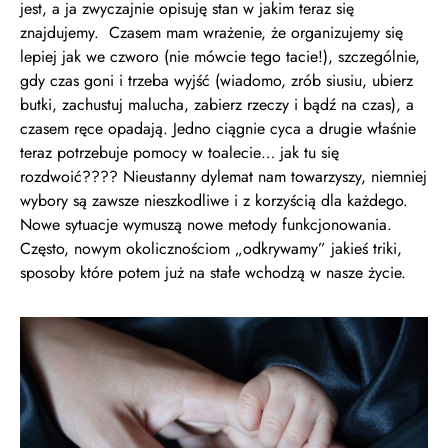
jest, a ja zwyczajnie opisuję stan w jakim teraz się
znajdujemy. Czasem mam wrażenie, że organizujemy się
lepiej jak we czworo (nie mówcie tego tacie!), szczególnie,
gdy czas goni i trzeba wyjść (wiadomo, zrób siusiu, ubierz
butki, zachustuj malucha, zabierz rzeczy i bądź na czas), a
czasem ręce opadają. Jedno ciągnie cyca a drugie właśnie
teraz potrzebuje pomocy w toalecie… jak tu się
rozdwoić???? Nieustanny dylemat nam towarzyszy, niemniej
wybory są zawsze nieszkodliwe i z korzyścią dla każdego.
Nowe sytuacje wymuszą nowe metody funkcjonowania.
Często, nowym okolicznościom „odkrywamy” jakieś triki,
sposoby które potem już na stałe wchodzą w nasze życie.