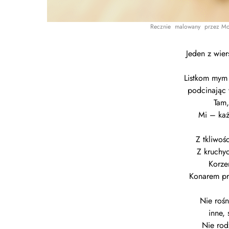
Recznie malowany przez Mo
Jeden z wie
Listkom mym
podcinając 
Tam,
Mi – każ
Z tkliwoś
Z kruchyc
Korze
Konarem pr
Nie rośn
inne, 
Nie rod