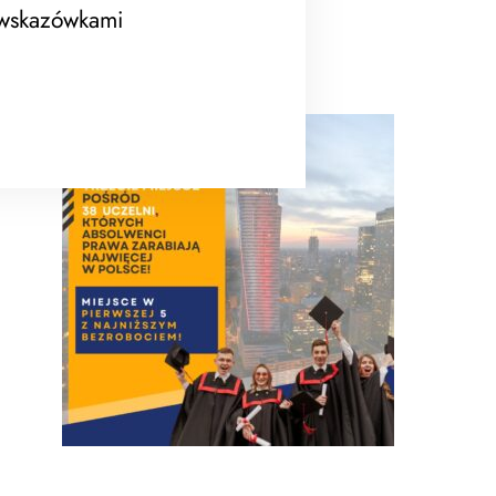
 wskazówkami
EWSPA rektrutacja trwa !