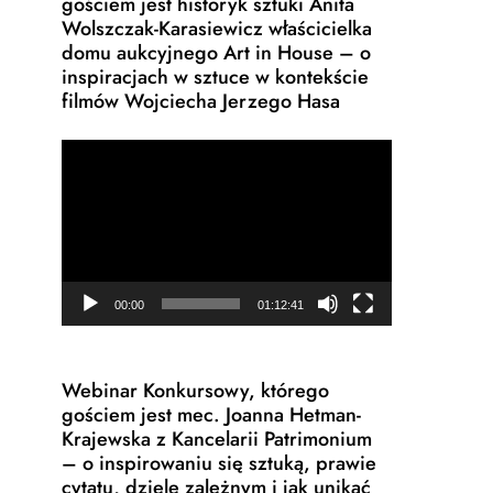
gościem jest historyk sztuki Anita
Wolszczak-Karasiewicz właścicielka
domu aukcyjnego Art in House – o
inspiracjach w sztuce w kontekście
filmów Wojciecha Jerzego Hasa
Odtwarzacz
video
00:00
01:12:41
Webinar Konkursowy, którego
gościem jest mec. Joanna Hetman-
Krajewska z Kancelarii Patrimonium
– o inspirowaniu się sztuką, prawie
cytatu, dziele zależnym i jak unikać