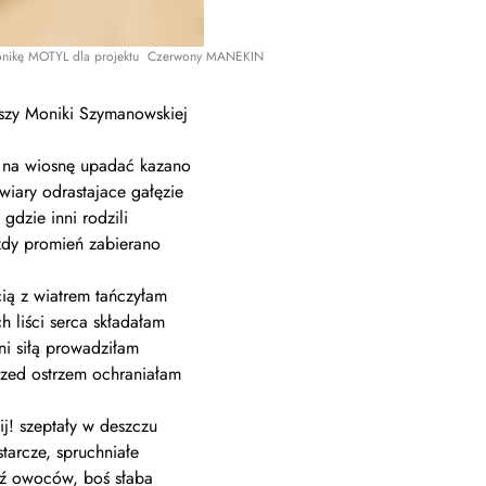
nikę MOTYL dla projektu Czerwony MANEKIN
rszy Moniki Szymanowskiej
 na wiosnę upadać kazano
wiary odrastajace gałęzie
 gdzie inni rodzili
dy promień zabierano
cią z wiatrem tańczyłam
h liści serca składałam
ni siłą prowadziłam
zed ostrzem ochraniałam
ij! szeptały w deszczu
starcze, spruchniałe
ź owoców, boś słaba