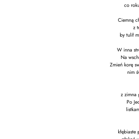
co roku
Ciemną ch
z t
by tulił 
W inna str
Na wschó
Zmień korę s
nim ś
z zimna 
Po Je
listka
kłębiaste 