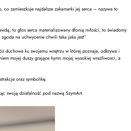
go, co zamieszkuje najdalsze zakamarki jej serca – nazywa to
wdą, to głos serca materializowany dłonią miłości, to świadomy
o zgoda na uchwycenie chwili taka jaka jest”
dróż duchowa ku swojemu wnętrzu w której poznaje, odkrywa i
niem mojej duszy grające hymn mojej wysokiej wrażliwosci, a
trakcje oraz symbolikę.
ząc swoją działalność pod nazwą SzymArt.