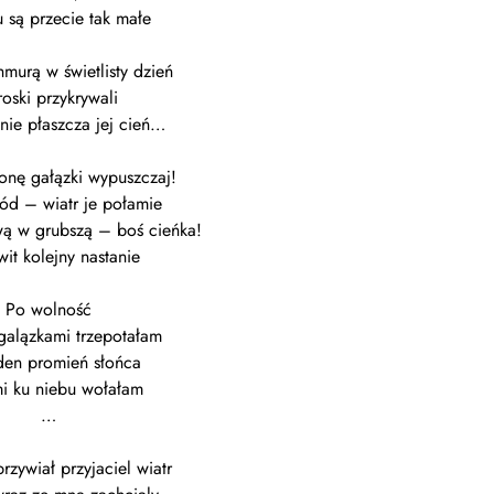
 są przecie tak małe
murą w świetlisty dzień
roski przykrywali
mnie płaszcza jej cień…
onę gałązki wypuszczaj!
d – wiatr je połamie
wą w grubszą – boś cieńka!
wit kolejny nastanie
Po wolność
galązkami trzepotałam
den promień słońca
mi ku niebu wołałam
…
przywiał przyjaciel wiatr