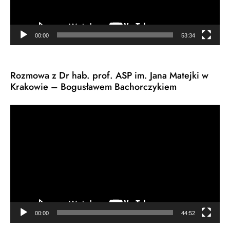
00:00
53:34
Rozmowa z Dr hab. prof. ASP im. Jana Matejki w
Krakowie – Bogusławem Bachorczykiem
Odtwarzacz
video
00:00
44:52