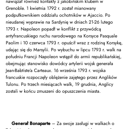
nawiązał również kontakty z jakobińskim klubem w
Grenoble. 1 kwietnia 1792 r. został mianowany
podpułkownikiem oddziału ochotników w Ajaccio. Po
nieudanej wyprawie na Sardynię w dniach 21-26 lutego
1793 r. Napoleon popadł w konflikt z przywódcą
antyfrancuskiego ruchu narodowego na Korsyce Pasquale
Paolim i 10 czerwca 1793 r. opuścił wraz z rodziną Korsykę,
udając się do Marsylii. Po wybuchu w lipcu 1793 r. walk na
południu Francji Napoleon wstąpił do armii republikańskiej,
obejmując stanowisko dowódcy artylerii wojsk generała
Jean-Babtiste’a Carteaux. 16 września 1793 r. wojska
francuskie rozpoczęły oblężenie zajętego przez Anglików
Tulonu. Po trzech miesiącach walk, 19 grudnia, Anglicy
zostali w końcu zmuszeni do opuszczenia miasta.
Generał Bonaparte
– Za swoje zasługi w walkach o