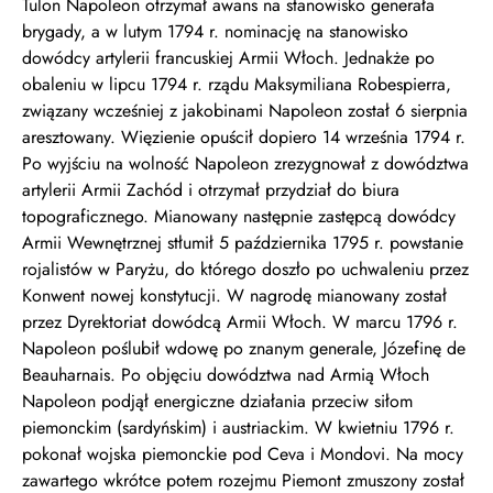
Tulon Napoleon otrzymał awans na stanowisko generała
brygady, a w lutym 1794 r. nominację na stanowisko
dowódcy artylerii francuskiej Armii Włoch. Jednakże po
obaleniu w lipcu 1794 r. rządu Maksymiliana Robespierra,
związany wcześniej z jakobinami Napoleon został 6 sierpnia
aresztowany. Więzienie opuścił dopiero 14 września 1794 r.
Po wyjściu na wolność Napoleon zrezygnował z dowództwa
artylerii Armii Zachód i otrzymał przydział do biura
topograficznego. Mianowany następnie zastępcą dowódcy
Armii Wewnętrznej stłumił 5 października 1795 r. powstanie
rojalistów w Paryżu, do którego doszło po uchwaleniu przez
Konwent nowej konstytucji. W nagrodę mianowany został
przez Dyrektoriat dowódcą Armii Włoch. W marcu 1796 r.
Napoleon poślubił wdowę po znanym generale, Józefinę de
Beauharnais. Po objęciu dowództwa nad Armią Włoch
Napoleon podjął energiczne działania przeciw siłom
piemonckim (sardyńskim) i austriackim. W kwietniu 1796 r.
pokonał wojska piemonckie pod Ceva i Mondovi. Na mocy
zawartego wkrótce potem rozejmu Piemont zmuszony został