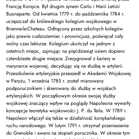
Francję Korsyce. Był drugim synem Carlo i Marii Letizii
Buonaparte. Od kwietnia 1779 r. do października 1784 r.
uczęszczał do królewskiego kolegium wojskowego w
Brienne-le-Chateau. Odtrącony przez szkolnych kolegów
jako prawie cudzoziemiec i prowincjusz, poświęcał cały
wolny czas lekturze. Kolegium ukończył na jednym z
ostatnich miejsc, zajmując na pięćdziesiąt osiem dopiero
czterdzieste drugie miejsce. Zrezygnował z kariery w
marynarce wojennej, decydując się na służbę w artylerii.
Przeszkolenie artyleryjskie przeszedł w Akademii Wojskowej
w Paryżu, 1 września 1785 r. został mianowany
podporucznikiem i skierowany do służby w wojskach
artyleryjskich. W początkowym okresie swojej służby
wojskowej znaczący wpływ na poglądy Napoleona wywarły
koncepcje teoretyka wojskowości J. P. du Teila. W 1789 r.
Napoleon włączył się także w działalność korsykańskiego
ruchu narodowego. W lutym 1791 r. otrzymał przeniesienie
do Grenoble i awans na stopień porucznika. W okresie tym