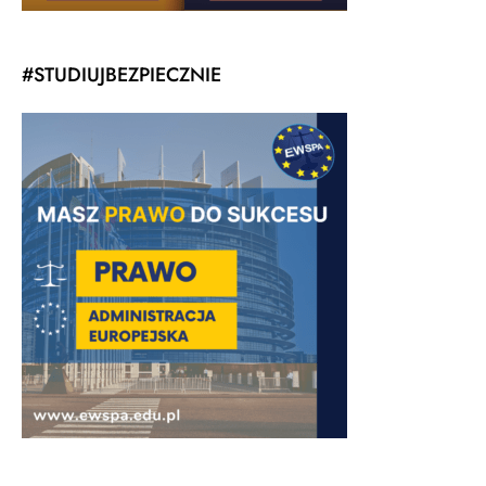
#STUDIUJBEZPIECZNIE