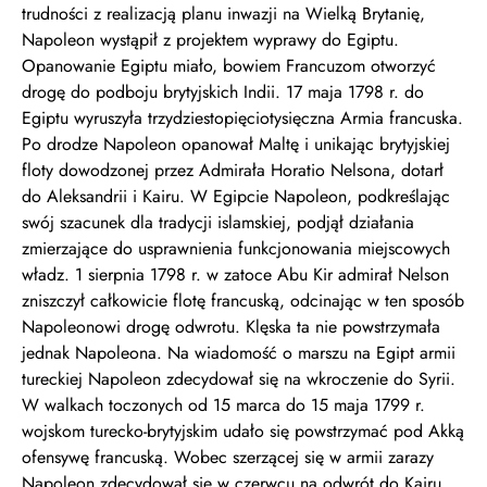
trudności z realizacją planu inwazji na Wielką Brytanię,
Napoleon wystąpił z projektem wyprawy do Egiptu.
Opanowanie Egiptu miało, bowiem Francuzom otworzyć
drogę do podboju brytyjskich Indii. 17 maja 1798 r. do
Egiptu wyruszyła trzydziestopięciotysięczna Armia francuska.
Po drodze Napoleon opanował Maltę i unikając brytyjskiej
floty dowodzonej przez Admirała Horatio Nelsona, dotarł
do Aleksandrii i Kairu. W Egipcie Napoleon, podkreślając
swój szacunek dla tradycji islamskiej, podjął działania
zmierzające do usprawnienia funkcjonowania miejscowych
władz. 1 sierpnia 1798 r. w zatoce Abu Kir admirał Nelson
zniszczył całkowicie flotę francuską, odcinając w ten sposób
Napoleonowi drogę odwrotu. Klęska ta nie powstrzymała
jednak Napoleona. Na wiadomość o marszu na Egipt armii
tureckiej Napoleon zdecydował się na wkroczenie do Syrii.
W walkach toczonych od 15 marca do 15 maja 1799 r.
wojskom turecko-brytyjskim udało się powstrzymać pod Akką
ofensywę francuską. Wobec szerzącej się w armii zarazy
Napoleon zdecydował się w czerwcu na odwrót do Kairu.