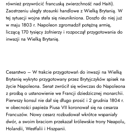
również przywrócić francuską zwierzchność nad Haiti).
Zaostrzeniu uległy stosunki handlowe z Wielką Brytanią. W
tej sytuacji wojna stała się nieunikniona. Doszło do niej już
w maju 1803 r. Napoleon zgromadził potężną armię,
liczącą 170 tysięcy żołnierzy i rozpoczął przygotowania do
inwazji na Wielką Brytanię.
Cesarstwo – W trakcie przygotowań do inwazji na Wielką
Brytanię wykryto przygotowany przez Brytyjczyków spisek na
życie Napoleona. Senat zwrócił się wówczas do Napoleona
z prośbą o ustanowienie we Francji dziedzicznej monarchii.
Pierwszy konsul nie dał się długo prosić i 2 grudnia 1804 r.
w obecności papieża Piusa VII koronował się na cesarza
Francuzów. Nowy cesarz rozbudował wkrótce wspaniały
dwór, a swoim braciom przekazał królewskie trony Neapolu,
Holandii, Westfalii i Hiszpanii.