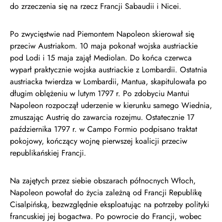
do zrzeczenia się na rzecz Francji Sabaudii i Nicei.
Po zwycięstwie nad Piemontem Napoleon skierował się
przeciw Austriakom. 10 maja pokonał wojska austriackie
pod Lodi i 15 maja zajął Mediolan. Do końca czerwca
wyparł praktycznie wojska austriackie z Lombardii. Ostatnia
austriacka twierdza w Lombardii, Mantua, skapitulowała po
długim oblężeniu w lutym 1797 r. Po zdobyciu Mantui
Napoleon rozpoczął uderzenie w kierunku samego Wiednia,
zmuszając Austrię do zawarcia rozejmu. Ostatecznie 17
października 1797 r. w Campo Formio podpisano traktat
pokojowy, kończący wojnę pierwszej koalicji przeciw
republikańskiej Francji.
Na zajętych przez siebie obszarach północnych Włoch,
Napoleon powołał do życia zależną od Francji Republikę
Cisalpińską, bezwzględnie eksploatując na potrzeby polityki
francuskiej jej bogactwa. Po powrocie do Francji, wobec