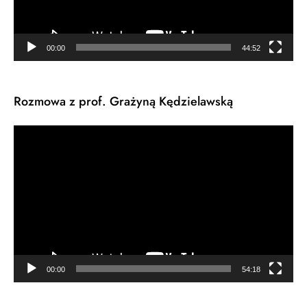
00:00
44:52
Rozmowa z prof. Grażyną Kędzielawską
Odtwarzacz
video
00:00
54:18