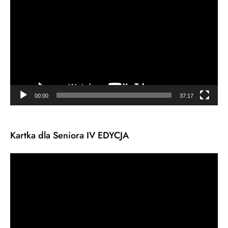
video
00:00
37:17
Kartka dla Seniora IV EDYCJA
Odtwarzacz
video