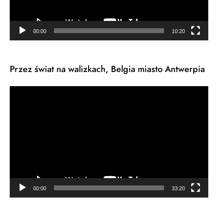
00:00
10:20
Przez świat na walizkach, Belgia miasto Antwerpia
Odtwarzacz
video
00:00
33:20