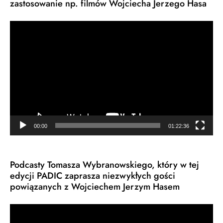
zastosowanie np. filmów Wojciecha Jerzego Hasa
Odtwarzacz
video
00:00
01:22:36
Podcasty Tomasza Wybranowskiego, który w tej
edycji PADIC zaprasza niezwykłych gości
powiązanych z Wojciechem Jerzym Hasem
Odtwarzacz
video