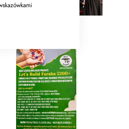
 wskazówkami
Fundacja Help Furaha
[helpfuraha.org]