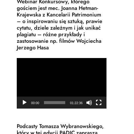
Webinar Konkursowy, którego
gościem jest mec. Joanna Hetman-
Krajewska z Kancelarii Patrimonium
– o inspirowaniu się sztuką, prawie
cytatu, dziele zależnym i jak unikać
plagiatu – różne przykłady i
zastosowanie np. filmów Wojciecha
Jerzego Hasa
Odtwarzacz
video
00:00
01:22:36
Podcasty Tomasza Wybranowskiego,
który w tej edycji PADIC zaprasza