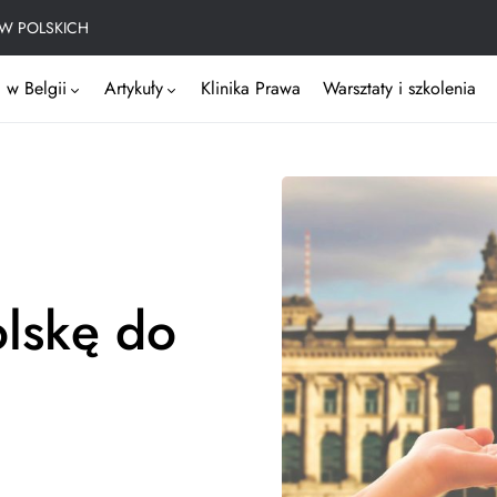
W POLSKICH
 w Belgii
Artykuły
Klinika Prawa
Warsztaty i szkolenia
olskę do