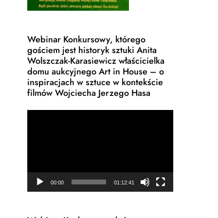
Webinar Konkursowy, którego
gościem jest historyk sztuki Anita
Wolszczak-Karasiewicz właścicielka
domu aukcyjnego Art in House – o
inspiracjach w sztuce w kontekście
filmów Wojciecha Jerzego Hasa
Odtwarzacz
video
00:00
01:12:41