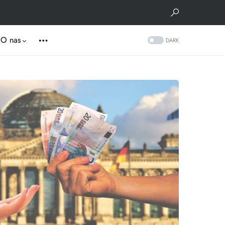
O nas
DARK