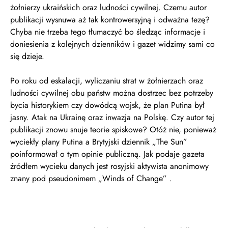
żołnierzy ukraińskich oraz ludności cywilnej. Czemu autor
publikacji wysnuwa aż tak kontrowersyjną i odważna tezę?
Chyba nie trzeba tego tłumaczyć bo śledząc informacje i
doniesienia z kolejnych dzienników i gazet widzimy sami co
się dzieje.
Po roku od eskalacji, wyliczaniu strat w żołnierzach oraz
ludności cywilnej obu państw można dostrzec bez potrzeby
bycia historykiem czy dowódcą wojsk, że plan Putina był
jasny. Atak na Ukrainę oraz inwazja na Polskę. Czy autor tej
publikacji znowu snuje teorie spiskowe? Otóż nie, ponieważ
wyciekły plany Putina a Brytyjski dziennik „The Sun”
poinformował o tym opinie publiczną. Jak podaje gazeta
źródłem wycieku danych jest rosyjski aktywista anonimowy
znany pod pseudonimem „Winds of Change” .