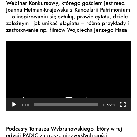
Webinar Konkursowy, którego gościem jest mec.
Joanna Hetman-Krajewska z Kancelarii Patrimonium
– o inspirowaniu się sztuką, prawie cytatu, dziele
zależnym i jak unikać plagiatu – różne przykłady i
zastosowanie np. filmów Wojciecha Jerzego Hasa
Odtwarzacz
video
00:00
01:22:36
Podcasty Tomasza Wybranowskiego, który w tej
edycji PADIC zaprasza niezwykłych gości