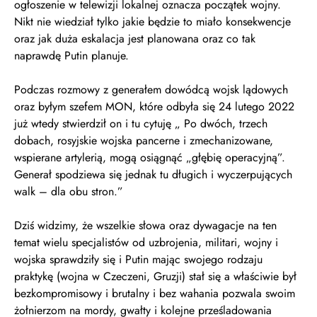
ogłoszenie w telewizji lokalnej oznacza początek wojny.
Nikt nie wiedział tylko jakie będzie to miało konsekwencje
oraz jak duża eskalacja jest planowana oraz co tak
naprawdę Putin planuje.
Podczas rozmowy z generałem dowódcą wojsk lądowych
oraz byłym szefem MON, które odbyła się 24 lutego 2022
już wtedy stwierdził on i tu cytuję „ Po dwóch, trzech
dobach, rosyjskie wojska pancerne i zmechanizowane,
wspierane artylerią, mogą osiągnąć „głębię operacyjną”.
Generał spodziewa się jednak tu długich i wyczerpujących
walk – dla obu stron.”
Dziś widzimy, że wszelkie słowa oraz dywagacje na ten
temat wielu specjalistów od uzbrojenia, militari, wojny i
wojska sprawdziły się i Putin mając swojego rodzaju
praktykę (wojna w Czeczeni, Gruzji) stał się a właściwie był
bezkompromisowy i brutalny i bez wahania pozwala swoim
żołnierzom na mordy, gwałty i kolejne prześladowania