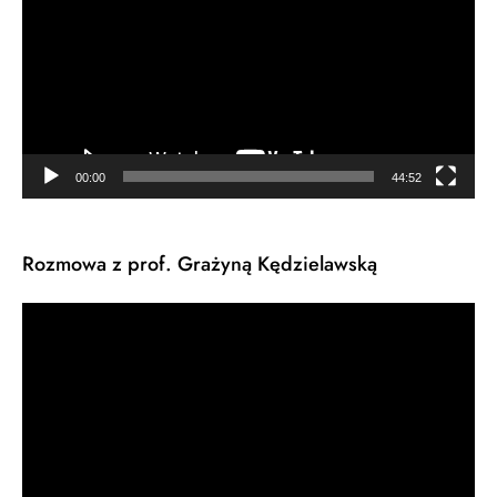
00:00
44:52
Rozmowa z prof. Grażyną Kędzielawską
Odtwarzacz
video