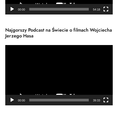
00:00
54:18
Najgorszy Podcast na Świecie o filmach Wojciecha
Jerzego Hasa
Odtwarzacz
video
00:00
39:33