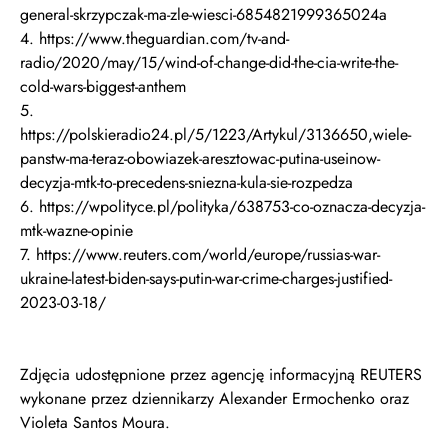
general-skrzypczak-ma-zle-wiesci-6854821999365024a
4. https://www.theguardian.com/tv-and-
radio/2020/may/15/wind-of-change-did-the-cia-write-the-
cold-wars-biggest-anthem
5.
https://polskieradio24.pl/5/1223/Artykul/3136650,wiele-
panstw-ma-teraz-obowiazek-aresztowac-putina-useinow-
decyzja-mtk-to-precedens-sniezna-kula-sie-rozpedza
6. https://wpolityce.pl/polityka/638753-co-oznacza-decyzja-
mtk-wazne-opinie
7. https://www.reuters.com/world/europe/russias-war-
ukraine-latest-biden-says-putin-war-crime-charges-justified-
2023-03-18/
Zdjęcia udostępnione przez agencję informacyjną REUTERS
wykonane przez dziennikarzy Alexander Ermochenko oraz
Violeta Santos Moura.