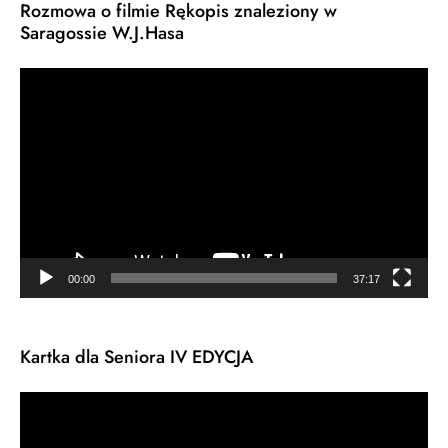
Rozmowa o filmie Rękopis znaleziony w
Saragossie W.J.Hasa
Odtwarzacz
video
00:00
37:17
Kartka dla Seniora IV EDYCJA
Odtwarzacz
video