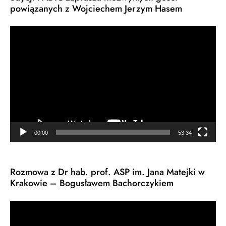
powiązanych z Wojciechem Jerzym Hasem
Odtwarzacz
video
00:00
53:34
Rozmowa z Dr hab. prof. ASP im. Jana Matejki w
Krakowie – Bogusławem Bachorczykiem
Odtwarzacz
video