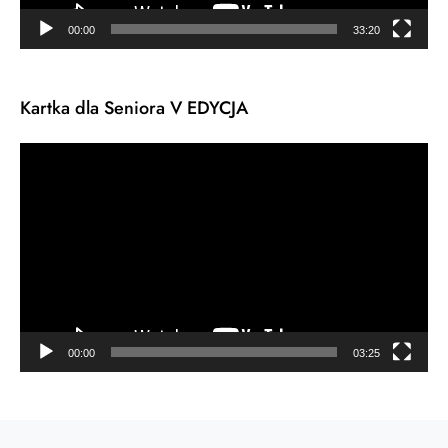
00:00
33:20
Kartka dla Seniora V EDYCJA
Odtwarzacz
video
00:00
03:25