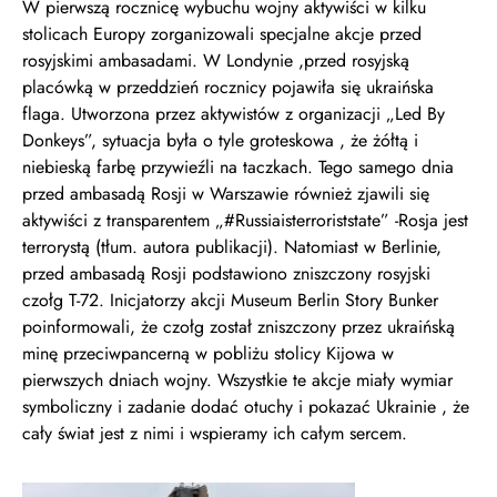
W pierwszą rocznicę wybuchu wojny aktywiści w kilku
stolicach Europy zorganizowali specjalne akcje przed
rosyjskimi ambasadami. W Londynie ,przed rosyjską
placówką w przeddzień rocznicy pojawiła się ukraińska
flaga. Utworzona przez aktywistów z organizacji „Led By
Donkeys”, sytuacja była o tyle groteskowa , że żółtą i
niebieską farbę przywieźli na taczkach. Tego samego dnia
przed ambasadą Rosji w Warszawie również zjawili się
aktywiści z transparentem „#Russiaisterroriststate” -Rosja jest
terrorystą (tłum. autora publikacji). Natomiast w Berlinie,
przed ambasadą Rosji podstawiono zniszczony rosyjski
czołg T-72. Inicjatorzy akcji Museum Berlin Story Bunker
poinformowali, że czołg został zniszczony przez ukraińską
minę przeciwpancerną w pobliżu stolicy Kijowa w
pierwszych dniach wojny. Wszystkie te akcje miały wymiar
symboliczny i zadanie dodać otuchy i pokazać Ukrainie , że
cały świat jest z nimi i wspieramy ich całym sercem.