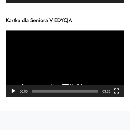
Kartka dla Seniora V EDYCJA
Odtwarzacz
video
00:00
03:25