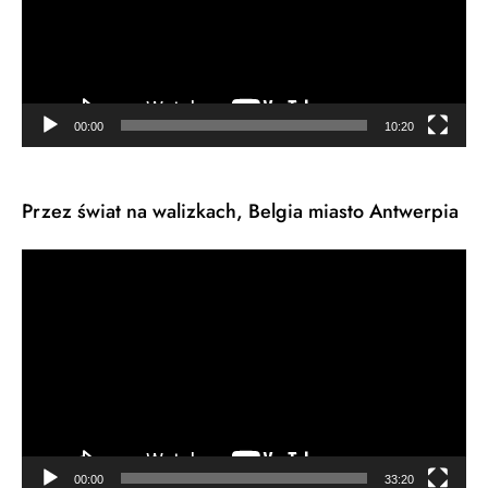
00:00
10:20
Przez świat na walizkach, Belgia miasto Antwerpia
Odtwarzacz
video
00:00
33:20