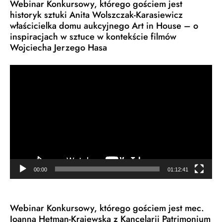
Webinar Konkursowy, którego gościem jest
historyk sztuki Anita Wolszczak-Karasiewicz
właścicielka domu aukcyjnego Art in House – o
inspiracjach w sztuce w kontekście filmów
Wojciecha Jerzego Hasa
Odtwarzacz
video
00:00
01:12:41
Webinar Konkursowy, którego gościem jest mec.
Joanna Hetman-Krajewska z Kancelarii Patrimonium