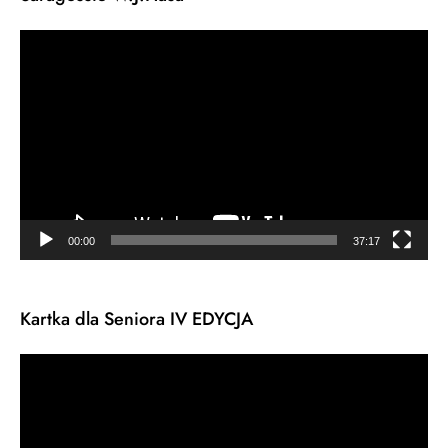
Odtwarzacz
video
00:00
37:17
Kartka dla Seniora IV EDYCJA
Odtwarzacz
video