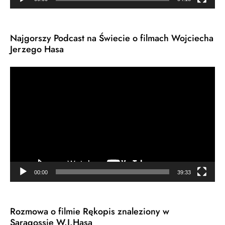
Najgorszy Podcast na Świecie o filmach Wojciecha
Jerzego Hasa
Odtwarzacz
video
00:00
39:33
Rozmowa o filmie Rękopis znaleziony w
Saragossie W.J.Hasa