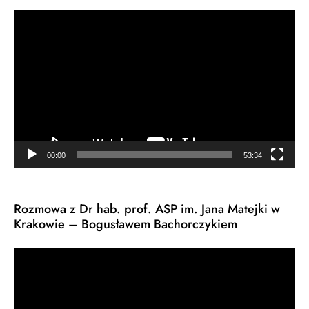
Odtwarzacz
video
00:00
53:34
Rozmowa z Dr hab. prof. ASP im. Jana Matejki w
Krakowie – Bogusławem Bachorczykiem
Odtwarzacz
video