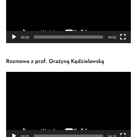
00:00
44:52
Rozmowa z prof. Grażyną Kędzielawską
Odtwarzacz
video
00:00
54:18