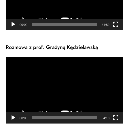
00:00
44:52
Rozmowa z prof. Grażyną Kędzielawską
Odtwarzacz
video
00:00
54:18