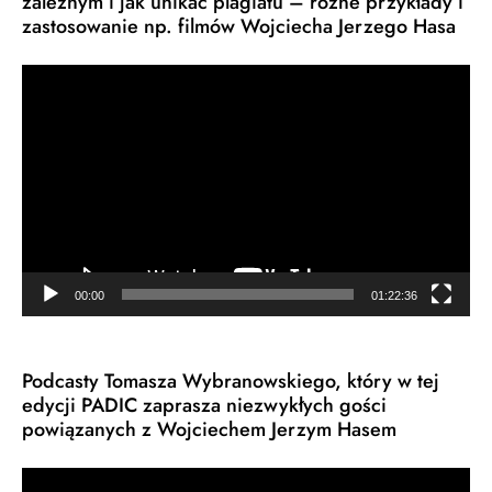
zależnym i jak unikać plagiatu – różne przykłady i
zastosowanie np. filmów Wojciecha Jerzego Hasa
Odtwarzacz
video
00:00
01:22:36
Podcasty Tomasza Wybranowskiego, który w tej
edycji PADIC zaprasza niezwykłych gości
powiązanych z Wojciechem Jerzym Hasem
Odtwarzacz