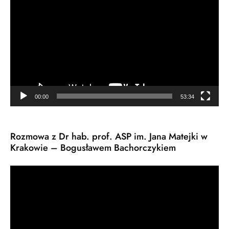
video
00:00
53:34
Rozmowa z Dr hab. prof. ASP im. Jana Matejki w
Krakowie – Bogusławem Bachorczykiem
Odtwarzacz
video