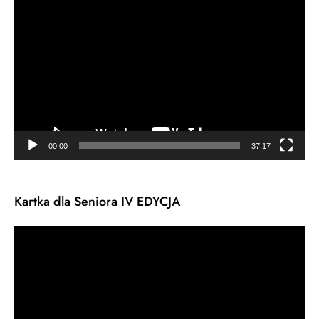
Odtwarzacz
video
00:00
37:17
Kartka dla Seniora IV EDYCJA
Odtwarzacz
video