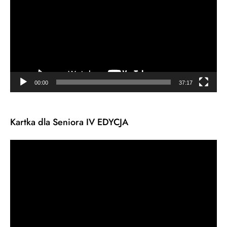
00:00
37:17
Kartka dla Seniora IV EDYCJA
Odtwarzacz
video