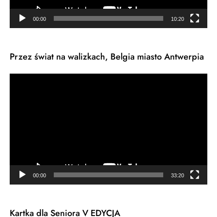
00:00
10:20
Przez świat na walizkach, Belgia miasto Antwerpia
Odtwarzacz
video
00:00
33:20
Kartka dla Seniora V EDYCJA