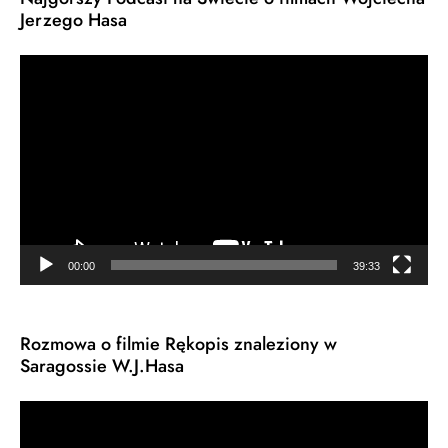
Jerzego Hasa
Odtwarzacz
video
00:00
39:33
Rozmowa o filmie Rękopis znaleziony w
Saragossie W.J.Hasa
Odtwarzacz
video