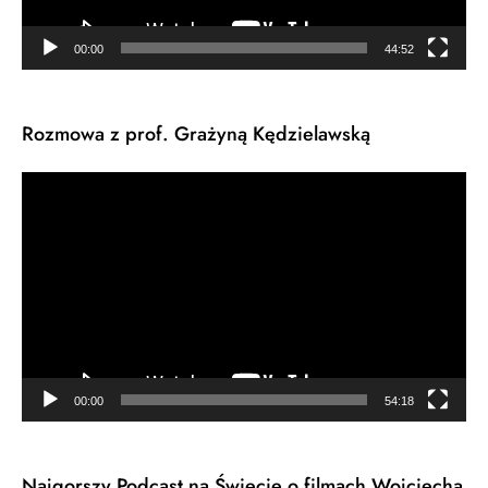
00:00
44:52
Rozmowa z prof. Grażyną Kędzielawską
Odtwarzacz
video
00:00
54:18
Najgorszy Podcast na Świecie o filmach Wojciecha