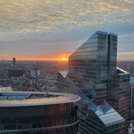
Wojciecha Jerzego Hasa
Odtwarzacz
video
00:00
01:12:41
Webinar Konkursowy, którego gościem jest mec.
Joanna Hetman-Krajewska z Kancelarii Patrimonium
– o inspirowaniu się sztuką, prawie cytatu, dziele
zależnym i jak unikać plagiatu – różne przykłady i
zastosowanie np. filmów Wojciecha Jerzego Hasa