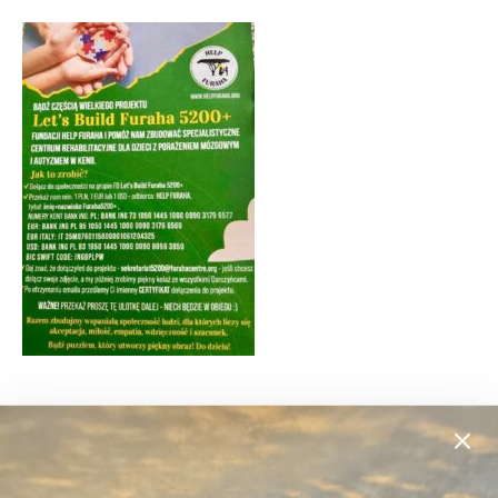
Webinar Konkursowy, którego gościem jest
historyk sztuki Anita Wolszczak-Karasiewicz
właścicielka domu aukcyjnego Art in House – o
inspiracjach w sztuce w kontekście filmów