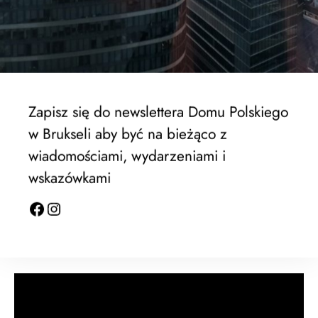
Odtwarzacz
video
Zapisz się do newslettera Domu Polskiego
w Brukseli aby być na bieżąco z
wiadomościami, wydarzeniami i
00:00
01:22:36
wskazówkami
Podcasty Tomasza Wybranowskiego, który w tej
edycji PADIC zaprasza niezwykłych gości
powiązanych z Wojciechem Jerzym Hasem
Odtwarzacz
video