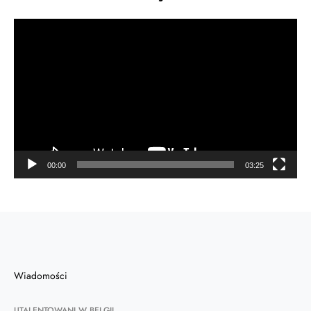
Odtwarzacz
video
00:00
03:25
Wiadomości
UTALENTOWANI W BELGII