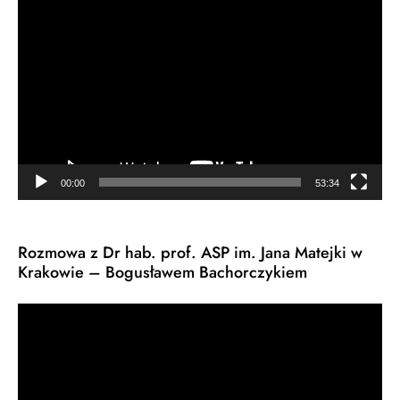
Odtwarzacz
video
00:00
53:34
Rozmowa z Dr hab. prof. ASP im. Jana Matejki w
Krakowie – Bogusławem Bachorczykiem
Odtwarzacz
video