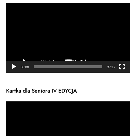
Odtwarzacz
video
00:00
37:17
Kartka dla Seniora IV EDYCJA
Odtwarzacz
video