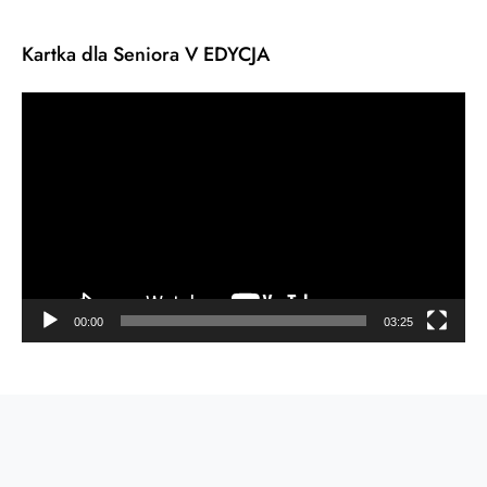
Kartka dla Seniora V EDYCJA
Odtwarzacz
video
00:00
03:25