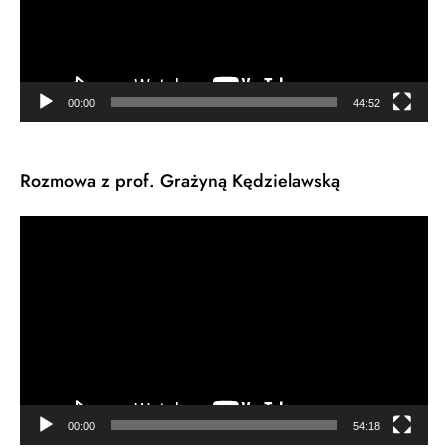
00:00
44:52
Rozmowa z prof. Grażyną Kędzielawską
Odtwarzacz
video
00:00
54:18