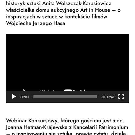
historyk sztuki Anita Wolszczak-Karasiewicz
właścicielka domu aukcyjnego Art in House – o
inspiracjach w sztuce w kontekście filmów
Wojciecha Jerzego Hasa
Odtwarzacz
video
00:00
01:12:41
Webinar Konkursowy, którego gościem jest mec.
Joanna Hetman-Krajewska z Kancelarii Patrimonium
– o inspirowaniu się sztuką, prawie cytatu, dziele