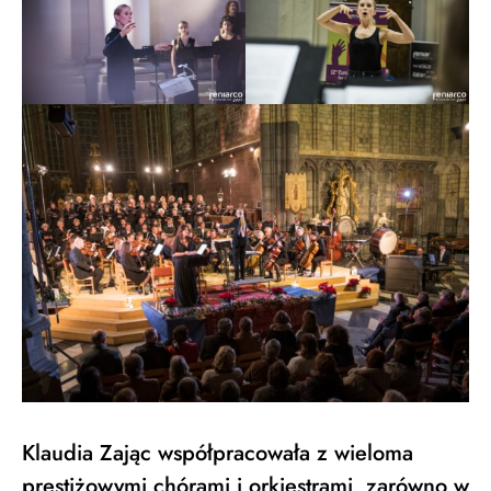
Klaudia Zając współpracowała z wieloma
prestiżowymi chórami i orkiestrami, zarówno w