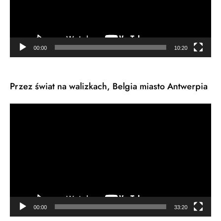
00:00
10:20
Przez świat na walizkach, Belgia miasto Antwerpia
Odtwarzacz
video
00:00
33:20