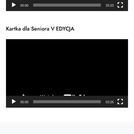
00:00
33:20
Kartka dla Seniora V EDYCJA
Odtwarzacz
video
00:00
03:25