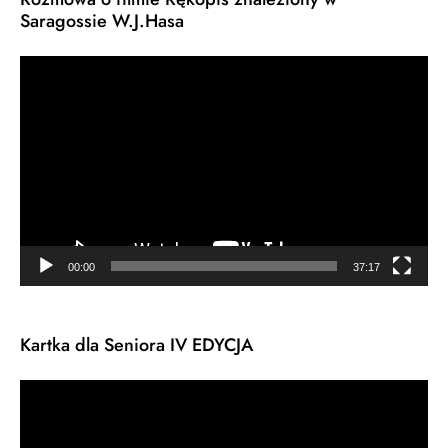
Saragossie W.J.Hasa
Odtwarzacz
video
00:00
37:17
Kartka dla Seniora IV EDYCJA
Odtwarzacz
video