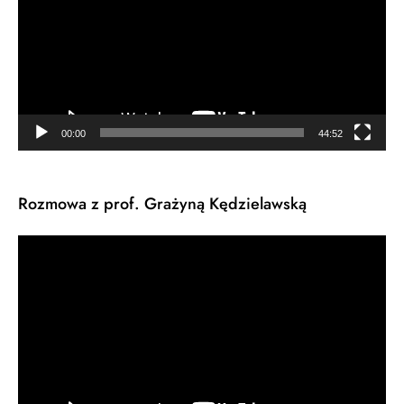
00:00
44:52
Rozmowa z prof. Grażyną Kędzielawską
Odtwarzacz
video