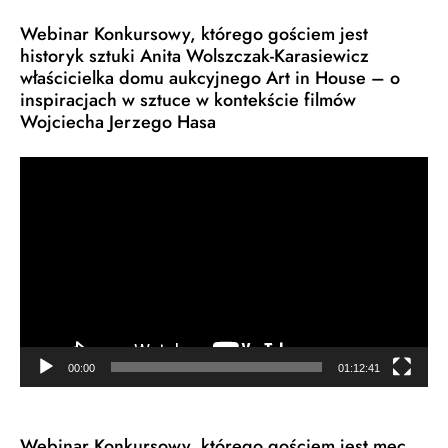
Webinar Konkursowy, którego gościem jest
historyk sztuki Anita Wolszczak-Karasiewicz
właścicielka domu aukcyjnego Art in House – o
inspiracjach w sztuce w kontekście filmów
Wojciecha Jerzego Hasa
Odtwarzacz
video
00:00
01:12:41
Webinar Konkursowy, którego gościem jest mec.