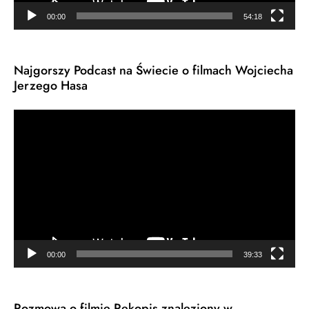
00:00
54:18
Najgorszy Podcast na Świecie o filmach Wojciecha
Jerzego Hasa
Odtwarzacz
video
00:00
39:33
Rozmowa o filmie Rękopis znaleziony w