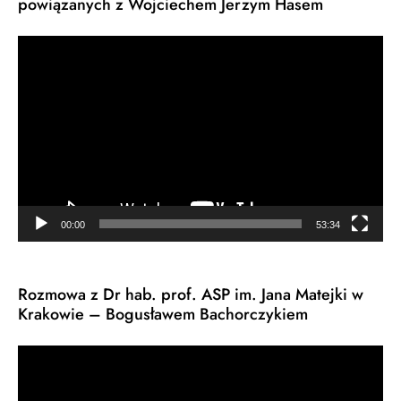
powiązanych z Wojciechem Jerzym Hasem
Odtwarzacz
video
00:00
53:34
Rozmowa z Dr hab. prof. ASP im. Jana Matejki w
Krakowie – Bogusławem Bachorczykiem
Odtwarzacz
video