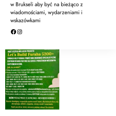
w Brukseli aby być na bieżąco z
wiadomościami, wydarzeniami i
wskazówkami
Fundacja Help Furaha [helpfuraha.org]