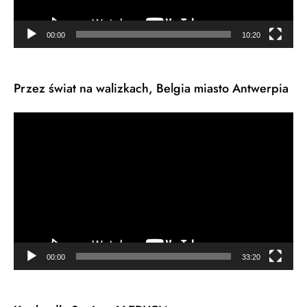
00:00
10:20
Przez świat na walizkach, Belgia miasto Antwerpia
Odtwarzacz
video
00:00
33:20