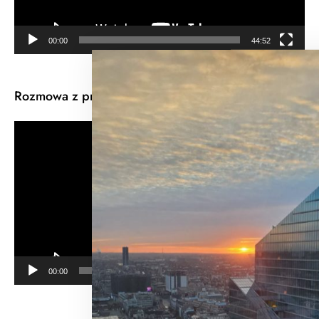
00:00
44:52
Rozmowa z prof. Grażyną Kędzielawską
Odtwarzacz
video
00:00
54:18