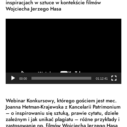
inspiracjach w sztuce w kontekście filmów
Wojciecha Jerzego Hasa
Odtwarzacz
video
00:00
01:12:41
Webinar Konkursowy, którego gościem jest mec.
Joanna Hetman-Krajewska z Kancelarii Patrimonium
– o inspirowaniu się sztuką, prawie cytatu, dziele
zależnym i jak unikać plagiatu – różne przykłady i
zastosowanie np. filmów Wojciecha Jerzego Hasa