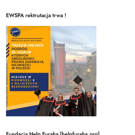
EWSPA rektrutacja trwa !
Fundacja Help Furaha [helpfuraha.org]