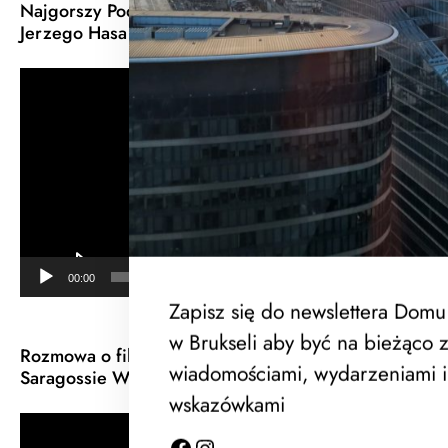
Najgorszy Podcast na Świecie o filmach Wojciecha
Jerzego Hasa
Odtwarzacz
video
00:00
39:33
Zapisz się do newslettera Domu
w Brukseli aby być na bieżąco 
Rozmowa o filmie Rękopis znaleziony w
wiadomościami, wydarzeniami i
Saragossie W.J.Hasa
wskazówkami
Odtwarzacz
video