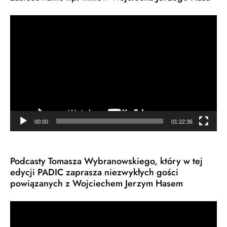
Odtwarzacz
video
00:00
01:22:36
Podcasty Tomasza Wybranowskiego, który w tej
edycji PADIC zaprasza niezwykłych gości
powiązanych z Wojciechem Jerzym Hasem
Odtwarzacz
video