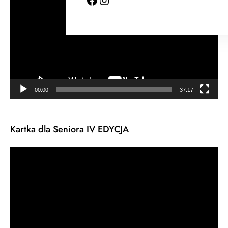
00:00
37:17
Kartka dla Seniora IV EDYCJA
Odtwarzacz
video