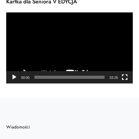
Kartka dla Seniora V EDYCJA
Odtwarzacz
video
00:00
03:25
Wiadomości