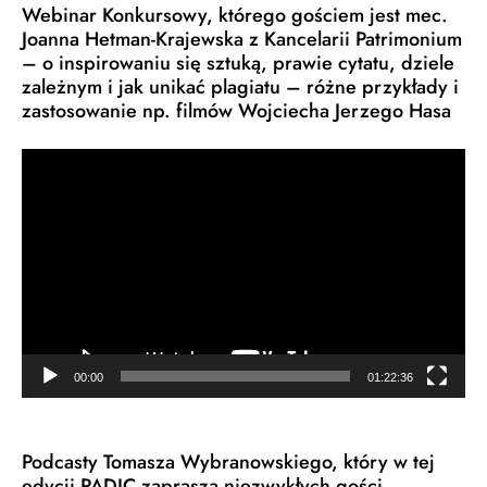
Webinar Konkursowy, którego gościem jest mec.
Joanna Hetman-Krajewska z Kancelarii Patrimonium
– o inspirowaniu się sztuką, prawie cytatu, dziele
zależnym i jak unikać plagiatu – różne przykłady i
zastosowanie np. filmów Wojciecha Jerzego Hasa
Odtwarzacz
video
00:00
01:22:36
Podcasty Tomasza Wybranowskiego, który w tej
edycji PADIC zaprasza niezwykłych gości