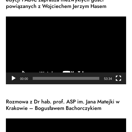
powiązanych z Wojciechem Jerzym Hasem
Odtwarzacz
video
00:00
53:34
Rozmowa z Dr hab. prof. ASP im. Jana Matejki w
Krakowie – Bogusławem Bachorczykiem
Odtwarzacz
video