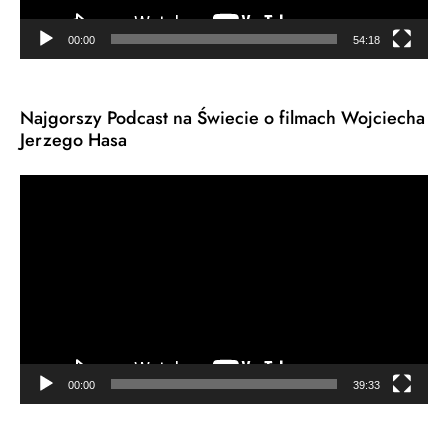
00:00
54:18
Najgorszy Podcast na Świecie o filmach Wojciecha
Jerzego Hasa
Odtwarzacz
video
00:00
39:33