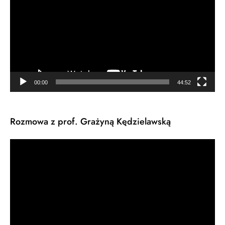
00:00
44:52
Rozmowa z prof. Grażyną Kędzielawską
Odtwarzacz
video