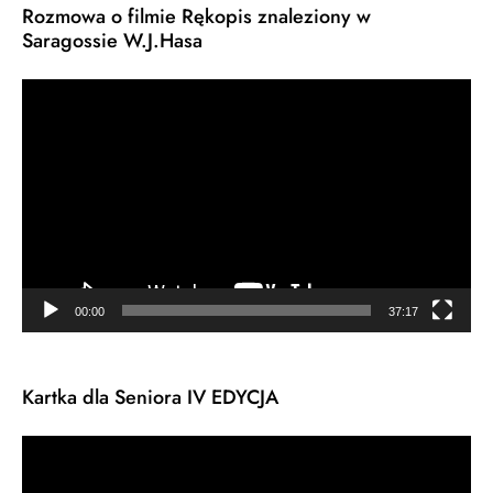
Rozmowa o filmie Rękopis znaleziony w
Saragossie W.J.Hasa
Odtwarzacz
video
00:00
37:17
Kartka dla Seniora IV EDYCJA
Odtwarzacz
video