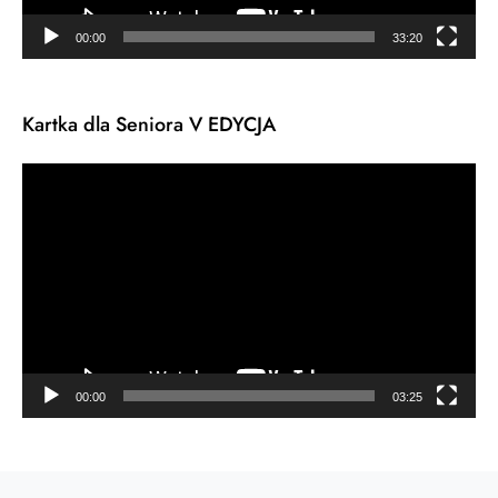
00:00
33:20
Kartka dla Seniora V EDYCJA
Odtwarzacz
video
00:00
03:25